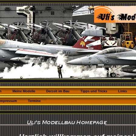
n
Meine Modelle
Derzeit im Bau
Tipps und Tricks
Links
Impressum
Termine