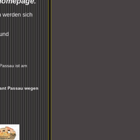
 Homepage.
h
werden sich
 und
Passau ist am
rant Passau wegen